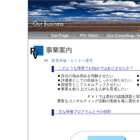
教育研修・セミナー運営
このような課題でお悩みではありませんか？
■ 自分の強み弱みを理解させたい
■ 評価者としての目線をしっかり持たせたい
■ 面接官としてスキルアップさせたい
■ 事業を創り上げられる人材を育成したい
ＰＶＩでは貴社の認識課題と現
豊富なコンサルティング活動の実績を基に貴社オ
主な研修プログラムとその役割