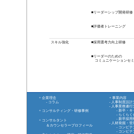
■リーダーシップ開発研修
■評価者トレーニング
スキル強化
■採用選考力向上研修
■リーダーのための
コミュニケーションセミ
+ 企業理念
+ 事業内容
- コラム
- 人事制度設計
- 人事業務遂行
- 新卒・キ
+ コンサルティング・研修事例
- らくらく
- 新卒採用
+ コンサルタント
- 人材発掘・
＆カウンセラープロフィール
- コンピテ
- コンピテ